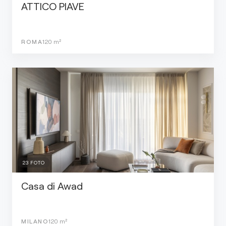
ATTICO PIAVE
ROMA
120
m²
23
FOTO
Casa di Awad
MILANO
120
m²