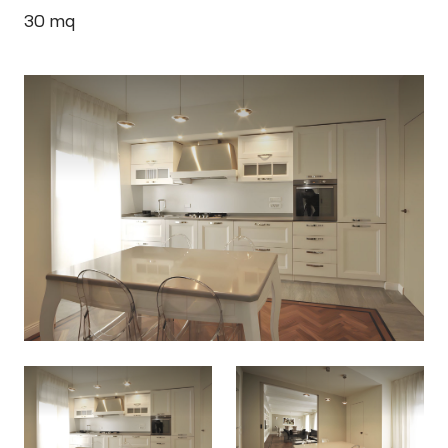
30
mq