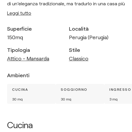
di un’eleganza tradizionale, ma tradurlo in una casa più
Leggi tutto
Superficie
Località
150
mq
Perugia (Perugia)
Tipologia
Stile
Attico - Mansarda
Classico
Ambienti
CUCINA
SOGGIORNO
INGRESSO
30
mq
30
mq
3
mq
Cucina