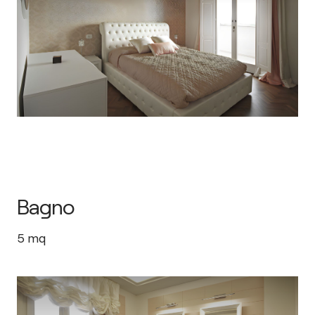
Bagno
5
mq