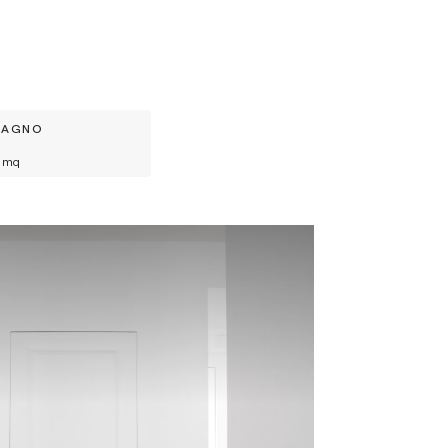
BAGNO
mq