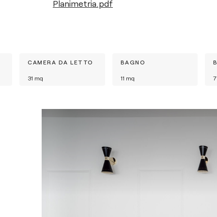
Planimetria.pdf
CAMERA DA LETTO
BAGNO
31
mq
11
mq
7