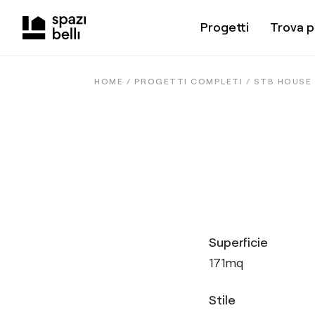
Progetti
Trova p
HOME /
PROGETTI COMPLETI
/
STB HOUSE
Superficie
171
mq
Stile