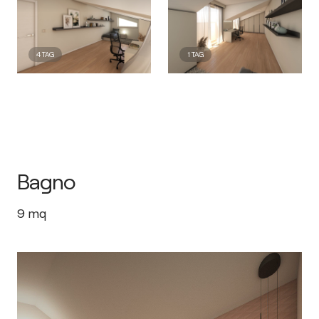
4
TAG
1
TAG
Bagno
9
mq