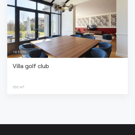
19
FOTO
Villa golf club
150
m²