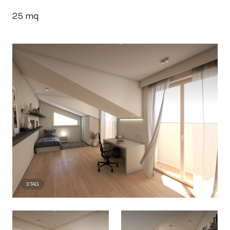
25
mq
3
TAG