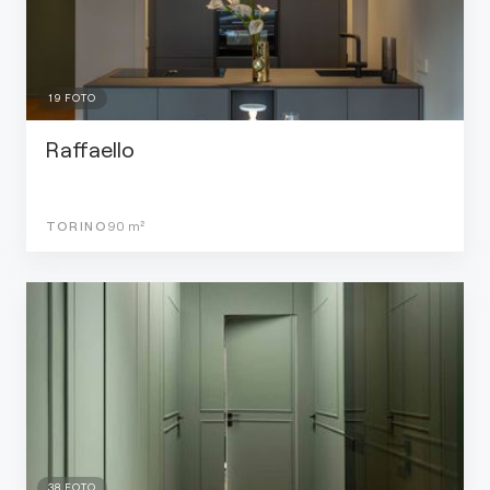
19
FOTO
Raffaello
TORINO
90
m²
38
FOTO