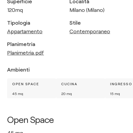
Superficie
Località
120
mq
Milano (Milano)
Tipologia
Stile
Appartamento
Contemporaneo
Planimetria
Planimetria.pdf
Ambienti
OPEN SPACE
CUCINA
INGRESSO
45
mq
20
mq
15
mq
Open Space
45
mq