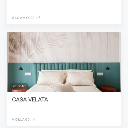
ALCAMO
120
m²
26
FOTO
CASA VELATA
VOLLA
80
m²