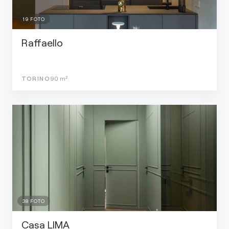
19
FOTO
Raffaello
TORINO
90
m²
38
FOTO
Casa LIMA