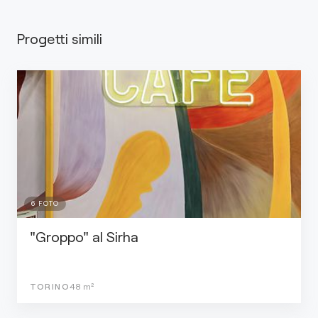
Progetti simili
6
FOTO
"Groppo" al Sirha
TORINO
48
m²