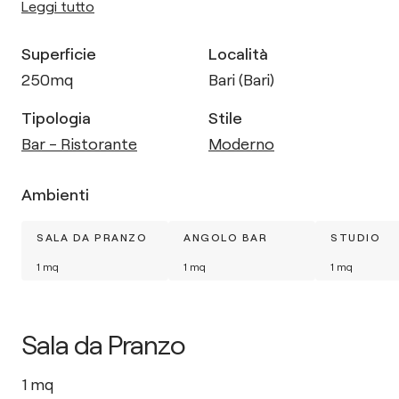
Leggi tutto
Superficie
Località
250
mq
Bari (Bari)
Tipologia
Stile
Bar - Ristorante
Moderno
Ambienti
SALA DA PRANZO
ANGOLO BAR
STUDIO
1
mq
1
mq
1
mq
Sala da Pranzo
1
mq