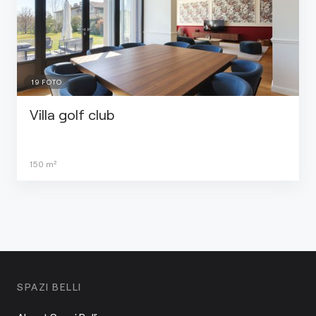
19
FOTO
Villa golf club
150
m²
SPAZI BELLI