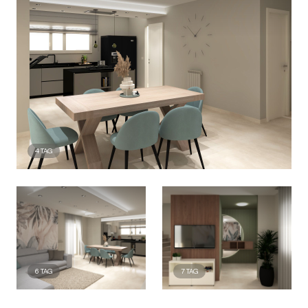
4
TAG
6
TAG
7
TAG