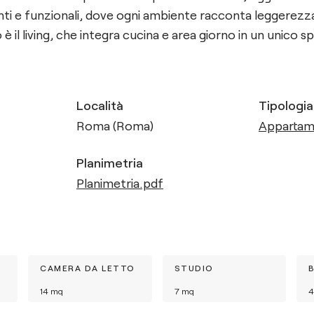
nti e funzionali, dove ogni ambiente racconta leggerezza
è il living, che integra cucina e area giorno in un unico s
Località
Tipologia
Roma (Roma)
Apparta
Planimetria
Planimetria.pdf
CAMERA DA LETTO
STUDIO
14
mq
7
mq
4