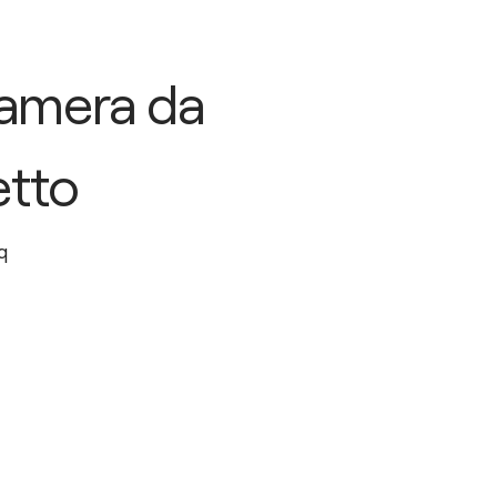
amera da
etto
q