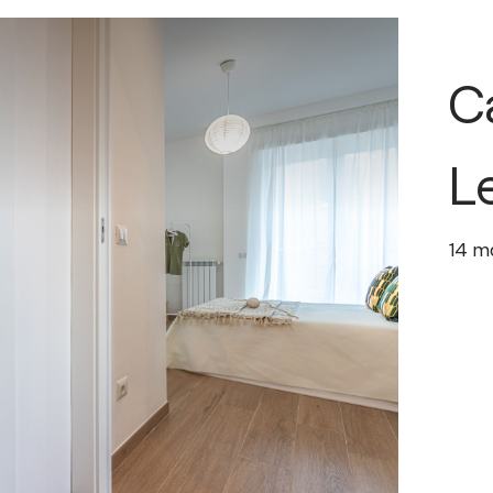
C
L
14
m