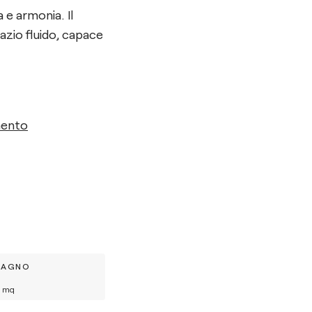
 e armonia. Il
pazio fluido, capace
mento
BAGNO
mq