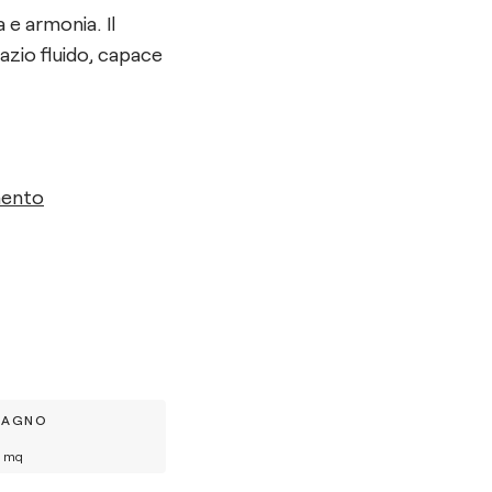
 e armonia. Il
pazio fluido, capace
mento
BAGNO
mq