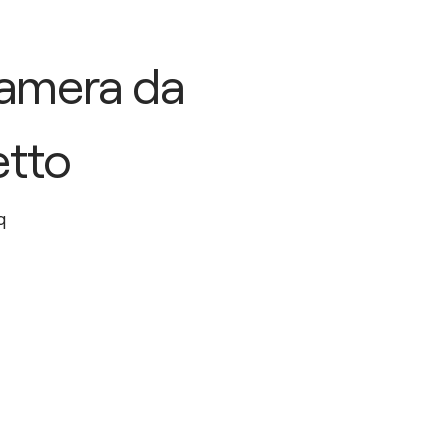
amera da
etto
q