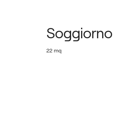
Soggiorno
22
mq