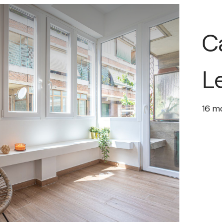
C
L
16
m