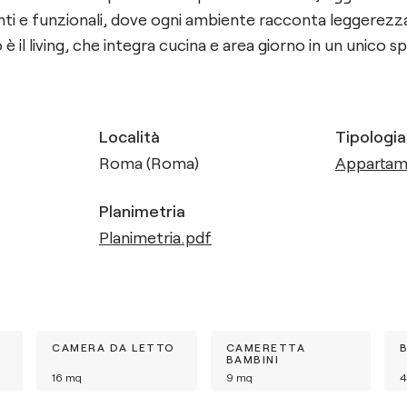
nti e funzionali, dove ogni ambiente racconta leggerezza
è il living, che integra cucina e area giorno in un unico s
Località
Tipologia
Roma (Roma)
Apparta
Planimetria
Planimetria.pdf
CAMERA DA LETTO
CAMERETTA
BAMBINI
16
mq
9
mq
4