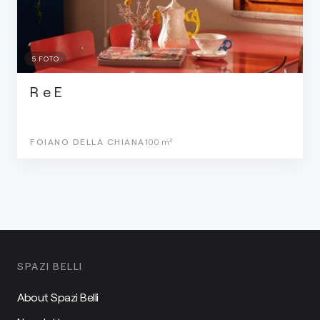
5
FOTO
R e E
FOIANO DELLA CHIANA
100
m²
SPAZI BELLI
About Spazi Belli