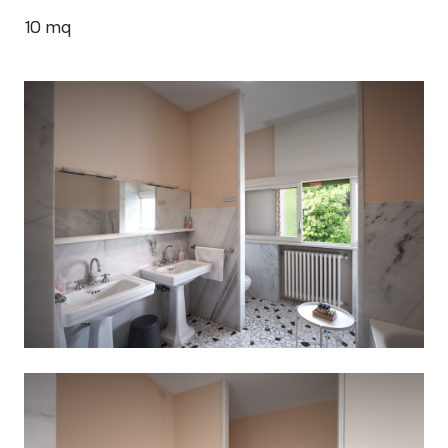
10
mq