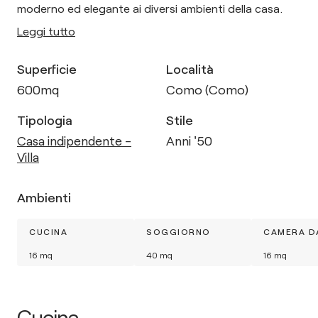
moderno ed elegante ai diversi ambienti della casa.
Leggi tutto
Superficie
Località
600
mq
Como (Como)
Tipologia
Stile
Casa indipendente -
Anni '50
Villa
Ambienti
CUCINA
SOGGIORNO
CAMERA D
16
mq
40
mq
16
mq
Cucina