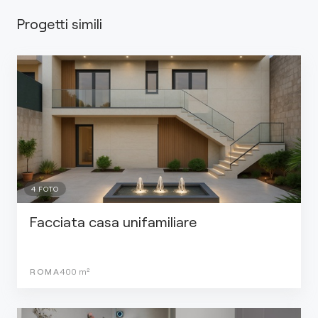
Progetti simili
4
FOTO
Facciata casa unifamiliare
ROMA
400
m²