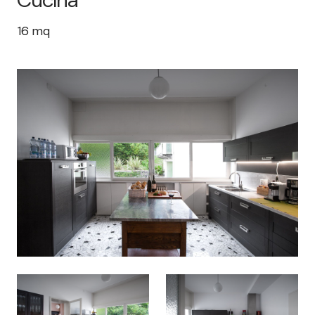
16
mq