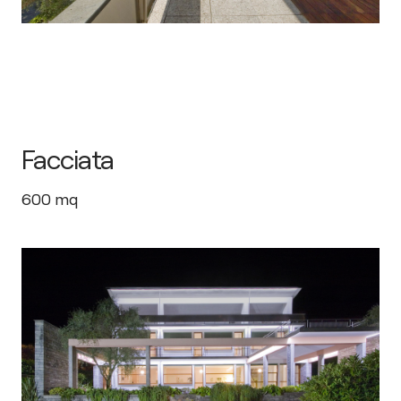
Facciata
600
mq