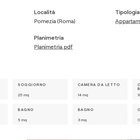
Località
Tipologia
Pomezia (Roma)
Apparta
Planimetria
Planimetria.pdf
SOGGIORNO
CAMERA DA LETTO
25
mq
14
mq
9
BAGNO
BAGNO
5
mq
3
mq
1