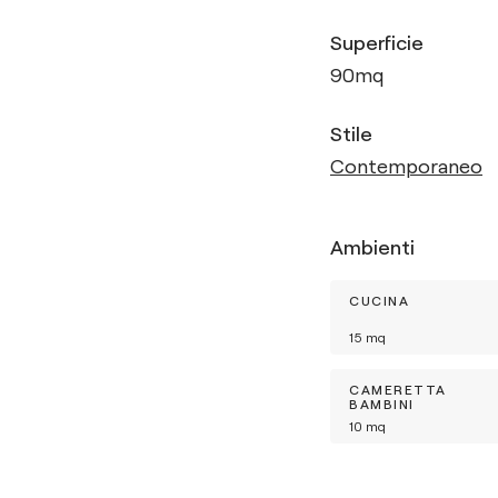
Superficie
90
mq
Stile
Contemporaneo
Ambienti
CUCINA
15
mq
CAMERETTA
BAMBINI
10
mq