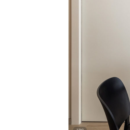
2
TAG