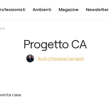
rofessionisti
Ambienti
Magazine
Newsletter
CA
Progetto CA
Arch.j Floriana Ferraioli
iventa casa