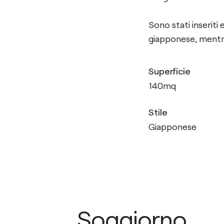
Sono stati inseriti
giapponese, mentre
Superficie
140
mq
Stile
Giapponese
Soggiorno