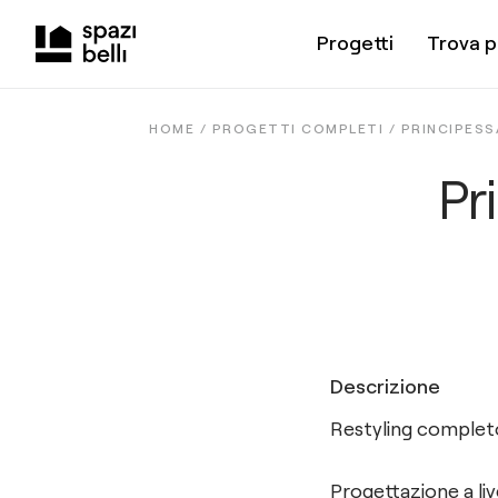
Progetti
Trova p
HOME /
PROGETTI COMPLETI
/
PRINCIPESS
Pr
Descrizione
Restyling completo
Progettazione a live