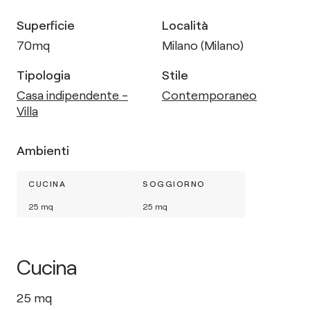
Superficie
Località
70
mq
Milano (Milano)
Tipologia
Stile
Casa indipendente -
Contemporaneo
Villa
Ambienti
CUCINA
SOGGIORNO
25
mq
25
mq
Cucina
25
mq