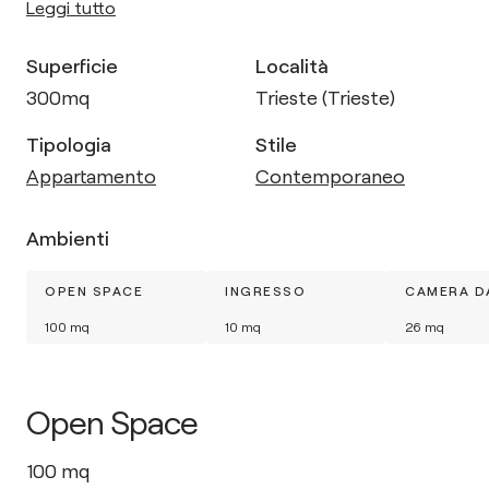
Leggi tutto
Superficie
Località
300
mq
Trieste (Trieste)
Tipologia
Stile
Appartamento
Contemporaneo
Ambienti
OPEN SPACE
INGRESSO
CAMERA D
100
mq
10
mq
26
mq
Open Space
100
mq