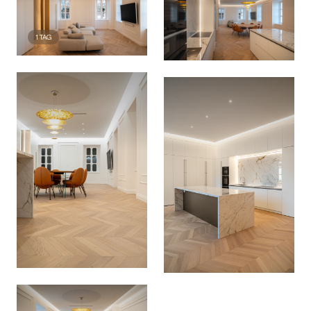
1
TAG