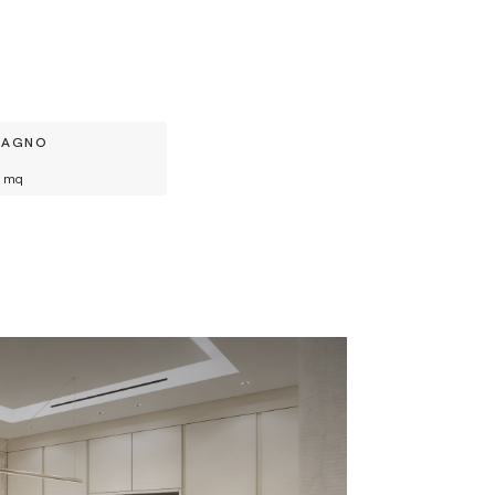
BAGNO
mq