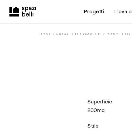
Progetti
Trova p
HOME /
PROGETTI COMPLETI
/
CONCETTO 
Superficie
200
mq
Stile