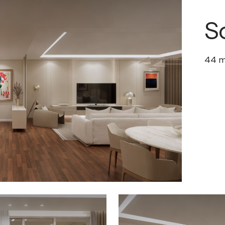
S
44
m