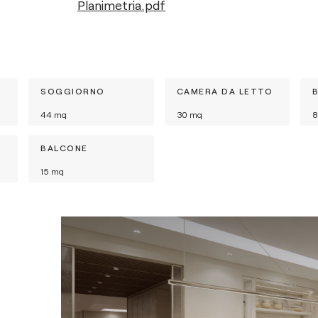
Planimetria.pdf
SOGGIORNO
CAMERA DA LETTO
44
mq
30
mq
8
BALCONE
15
mq