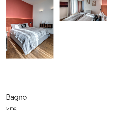
Bagno
5
mq