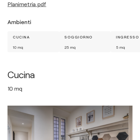
Planimetria.pdf
Ambienti
CUCINA
SOGGIORNO
INGRESSO
10
mq
25
mq
5
mq
Cucina
10
mq