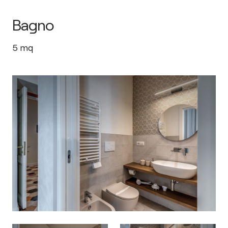
Bagno
5
mq