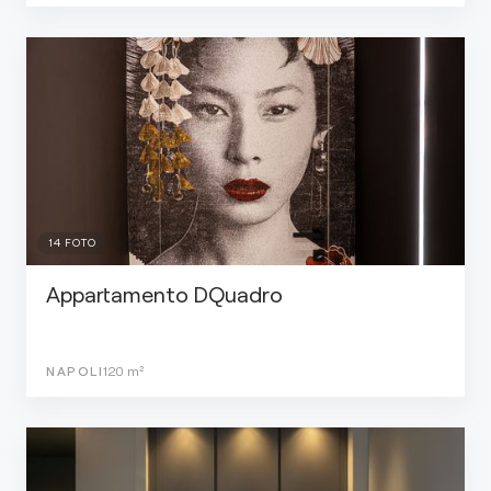
14
FOTO
Appartamento DQuadro
NAPOLI
120
m²