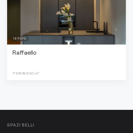
19
FOTO
Raffaello
TORINO
90
m²
SPAZI BELLI