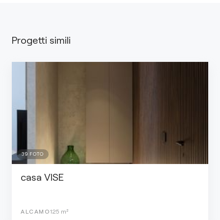
Progetti simili
39
FOTO
casa VISE
ALCAMO
125
m²