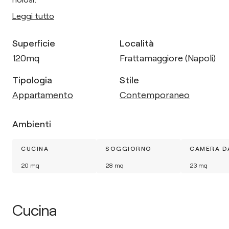
Leggi tutto
Superficie
Località
120
mq
Frattamaggiore (Napoli)
Tipologia
Stile
Appartamento
Contemporaneo
Ambienti
CUCINA
SOGGIORNO
CAMERA D
20
mq
28
mq
23
mq
Cucina