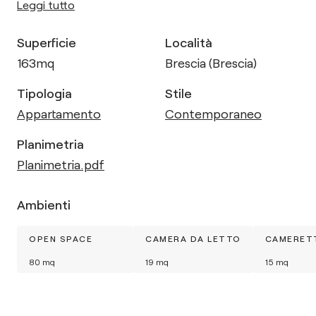
Leggi tutto
Superficie
Località
163
mq
Brescia (Brescia)
Tipologia
Stile
Appartamento
Contemporaneo
Planimetria
Planimetria.pdf
Ambienti
OPEN SPACE
CAMERA DA LETTO
CAMERETT
80
mq
19
mq
15
mq