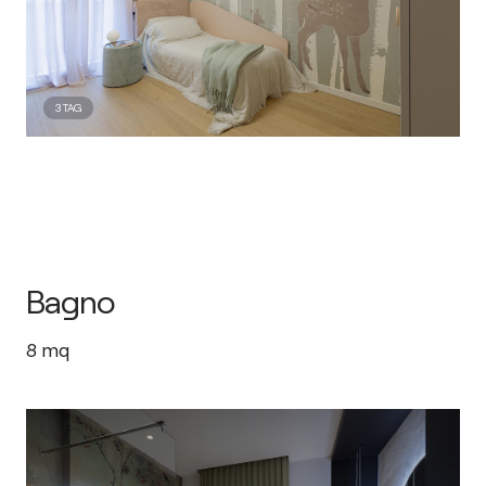
3
TAG
Bagno
8
mq