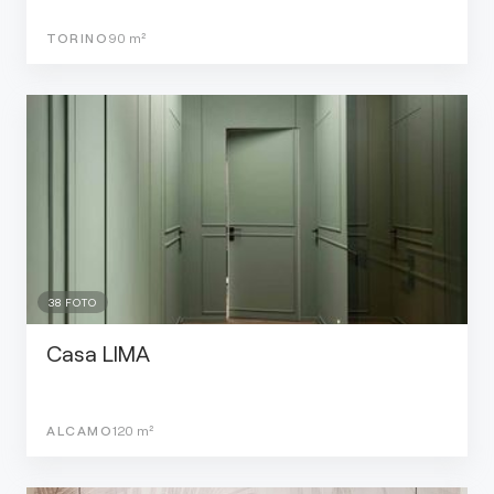
TORINO
90
m²
38
FOTO
Casa LIMA
ALCAMO
120
m²