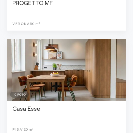
PROGETTO MF
VERONA
50
m²
10
FOTO
Casa Esse
PISA
120
m²