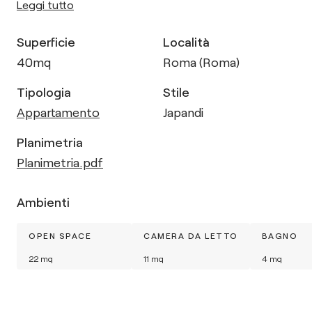
Leggi tutto
Superficie
Località
40
mq
Roma (Roma)
Tipologia
Stile
Appartamento
Japandi
Planimetria
Planimetria.pdf
Ambienti
OPEN SPACE
CAMERA DA LETTO
BAGNO
22
mq
11
mq
4
mq