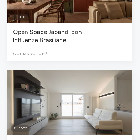
8
FOTO
Open Space Japandi con
Influenze Brasiliane
CORMANO
40
m²
21
FOTO