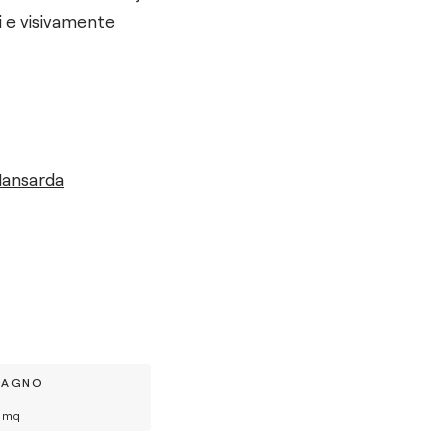
i e visivamente
Mansarda
BAGNO
mq