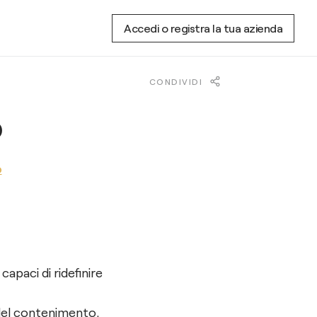
Accedi o registra la tua azienda
CONDIVIDI
o
o
apaci di ridefinire
 del contenimento,