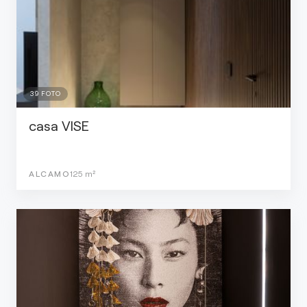
39
FOTO
casa VISE
ALCAMO
125
m²