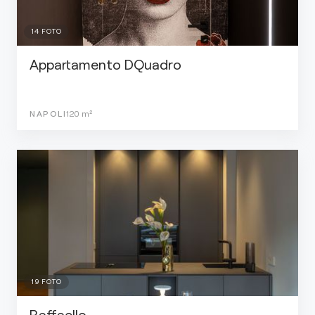
14
FOTO
Appartamento DQuadro
NAPOLI
120
m²
19
FOTO
Raffaello