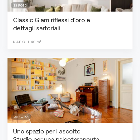
13
FOTO
Classic Glam riflessi d'oro e
dettagli sartoriali
NAPOLI
140
m²
28
FOTO
Uno spazio per l ascolto
Studio per una psicoterapeuta