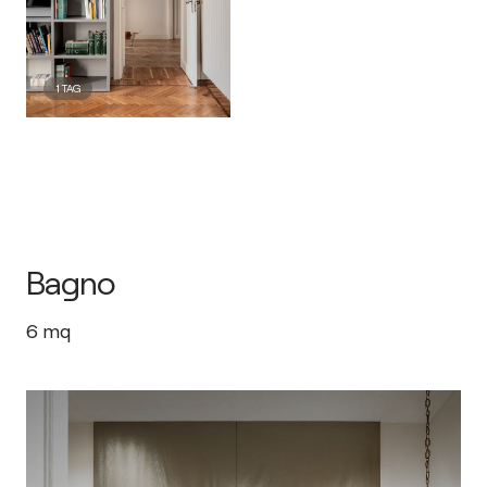
1
TAG
Bagno
6
mq