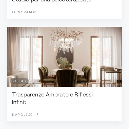
GENOVA
14
m²
24
FOTO
Trasparenze Ambrate e Riflessi
Infiniti
NAPOLI
120
m²