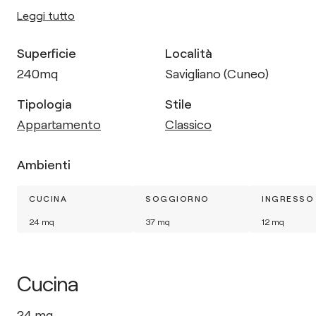
Leggi tutto
Superficie
Località
240
mq
Savigliano (Cuneo)
Tipologia
Stile
Appartamento
Classico
Ambienti
CUCINA
SOGGIORNO
INGRESSO
24
mq
37
mq
12
mq
Cucina
24
mq