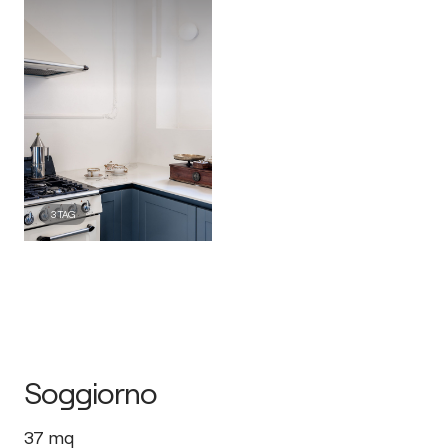
3
TAG
Soggiorno
37
mq