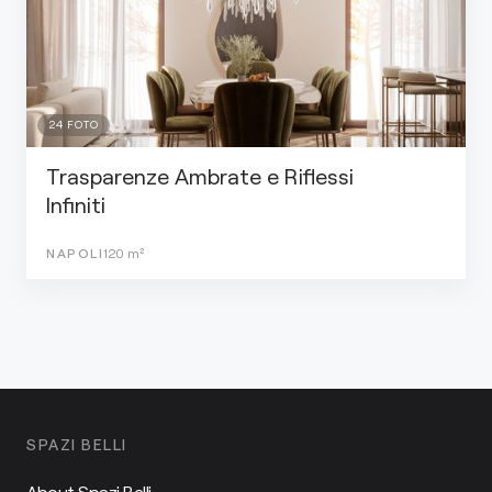
24
FOTO
Trasparenze Ambrate e Riflessi
Infiniti
NAPOLI
120
m²
SPAZI BELLI
About Spazi Belli