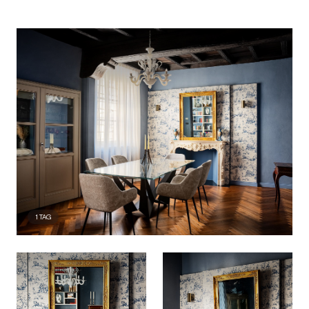
1
TAG