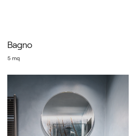
Bagno
5
mq