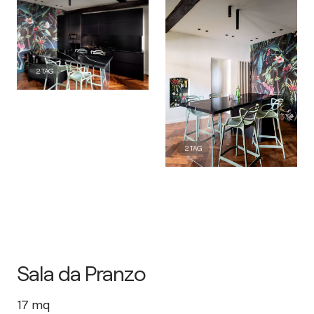
2
TAG
2
TAG
Sala da Pranzo
17
mq