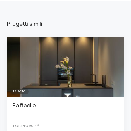
Progetti simili
19
FOTO
Raffaello
TORINO
90
m²