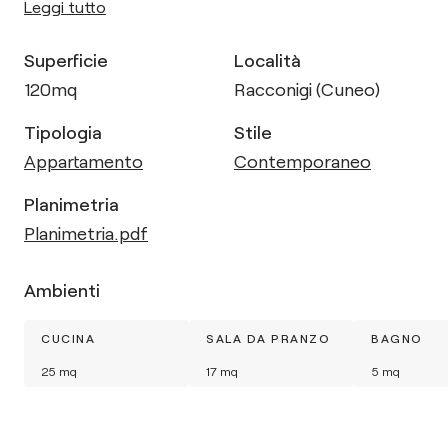
Leggi tutto
Superficie
Località
120
mq
Racconigi (Cuneo)
Tipologia
Stile
Appartamento
Contemporaneo
Planimetria
Planimetria.pdf
Ambienti
CUCINA
SALA DA PRANZO
BAGNO
25
mq
17
mq
5
mq