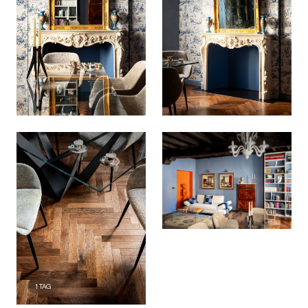
1
TAG