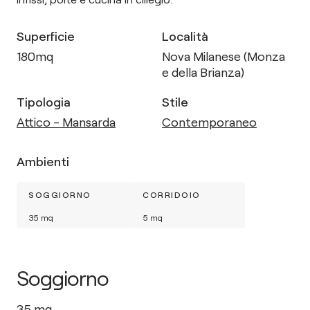
Superficie
Località
180
mq
Nova Milanese (Monza
e della Brianza)
Tipologia
Stile
Attico - Mansarda
Contemporaneo
Ambienti
SOGGIORNO
CORRIDOIO
35
mq
5
mq
Soggiorno
35
mq