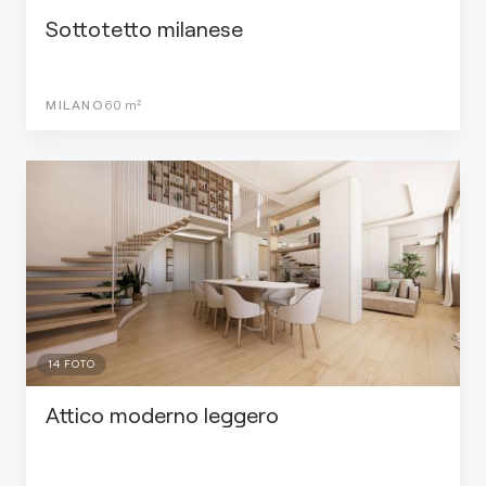
Sottotetto milanese
MILANO
60
m²
14
FOTO
Attico moderno leggero