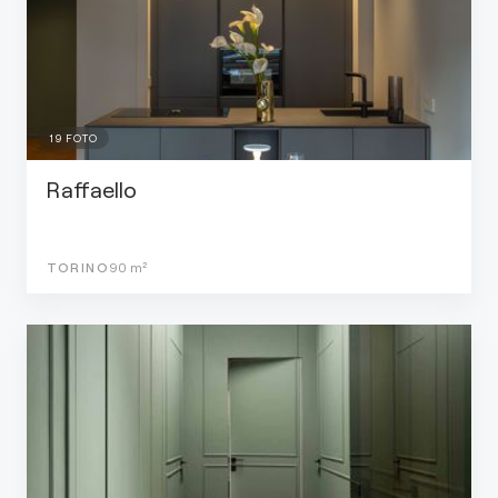
19
FOTO
Raffaello
TORINO
90
m²