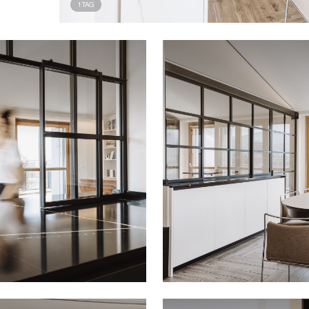
1
TAG