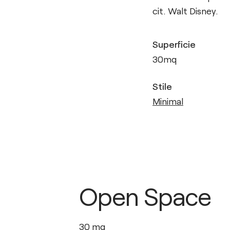
cit. Walt Disney.
Superficie
30
mq
Stile
Minimal
Open Space
30
mq