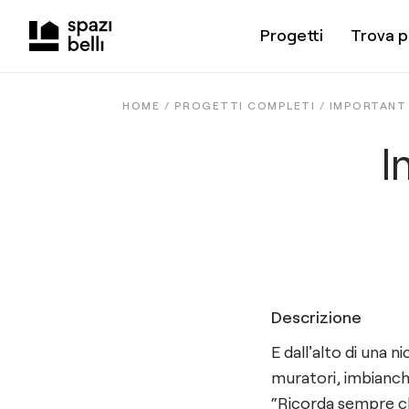
Progetti
Trova p
HOME /
PROGETTI COMPLETI
/
IMPORTANT 
I
Descrizione
E dall'alto di una 
muratori, imbianchi
“Ricorda sempre ch