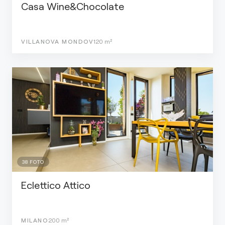
Casa Wine&Chocolate
VILLANOVA MONDOV
120
m²
38
FOTO
Eclettico Attico
MILANO
200
m²