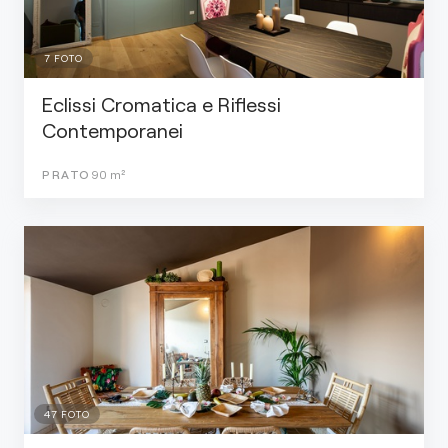
7
FOTO
Eclissi Cromatica e Riflessi
Contemporanei
PRATO
90
m²
47
FOTO