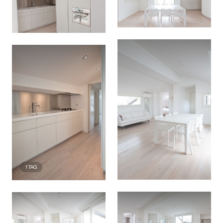
1
TAG