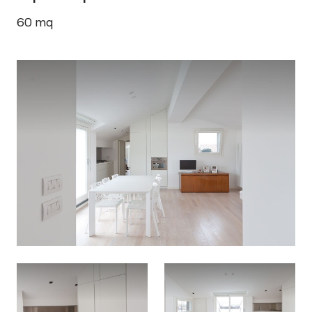
60
mq