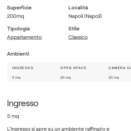
Superficie
Località
200
mq
Napoli (Napoli)
Tipologia
Stile
Appartamento
Classico
Ambienti
INGRESSO
OPEN SPACE
CAMERA D
5
mq
20
mq
20
mq
Ingresso
5
mq
L'ingresso si apre su un ambiente raffinato e