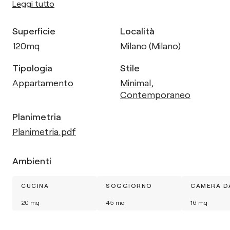
Leggi tutto
Superficie
Località
120
mq
Milano (Milano)
Tipologia
Stile
Appartamento
Minimal
,
Contemporaneo
Planimetria
Planimetria.pdf
Ambienti
CUCINA
SOGGIORNO
CAMERA D
20
mq
45
mq
16
mq