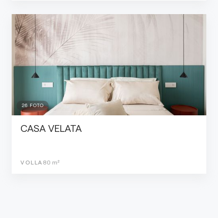
26
FOTO
CASA VELATA
VOLLA
80
m²