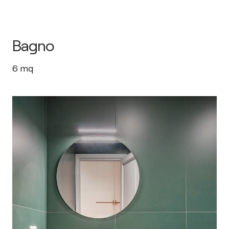
Bagno
6
mq