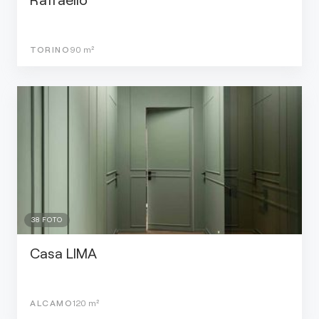
TORINO
90
m²
38
FOTO
Casa LIMA
ALCAMO
120
m²