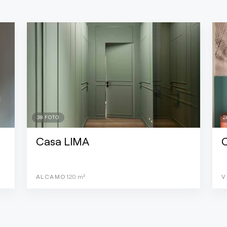
38
FOTO
2
Casa LIMA
ALCAMO
120
m²
V