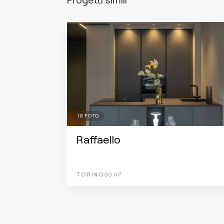
19
FOTO
Raffaello
TORINO
90
m²