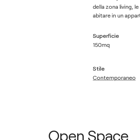
della zona living, l
abitare in un appa
Superficie
150
mq
Stile
Contemporaneo
Open Space