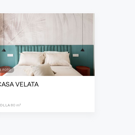
6
FOTO
CASA VELATA
OLLA
80
m²