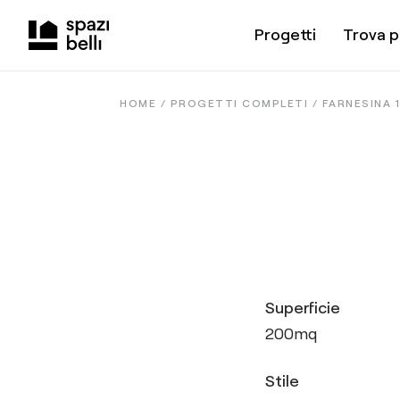
Progetti
Trova p
HOME /
PROGETTI COMPLETI
/
FARNESINA 1
Superficie
200
mq
Stile