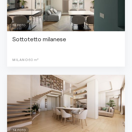
18
FOTO
Sottotetto milanese
MILANO
60
m²
14
FOTO