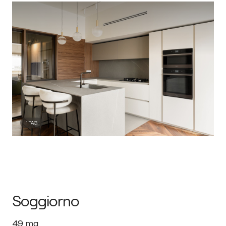
1
TAG
Soggiorno
49
mq