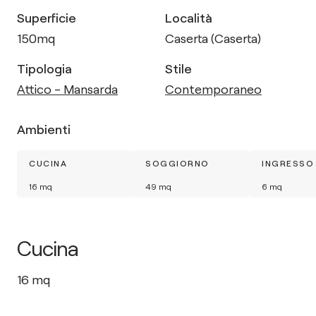
Superficie
Località
150
mq
Caserta (Caserta)
Tipologia
Stile
Attico - Mansarda
Contemporaneo
Ambienti
CUCINA
SOGGIORNO
INGRESSO
16
mq
49
mq
6
mq
Cucina
16
mq