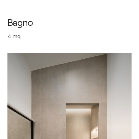
Bagno
4
mq