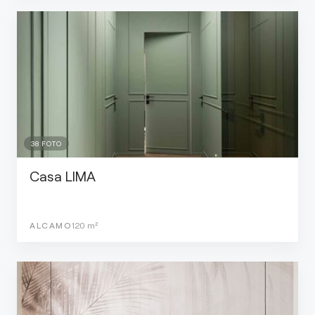
38
FOTO
Casa LIMA
ALCAMO
120
m²