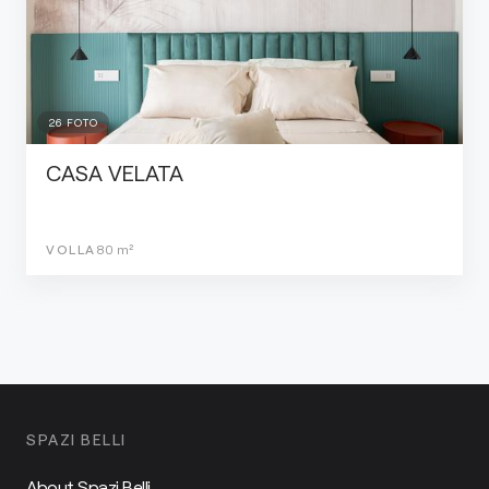
26
FOTO
CASA VELATA
VOLLA
80
m²
SPAZI BELLI
About Spazi Belli