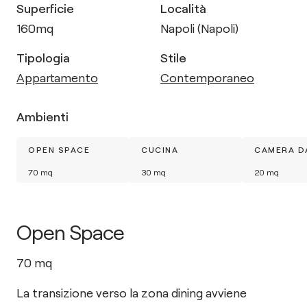
Superficie
Località
160
mq
Napoli (Napoli)
Tipologia
Stile
Appartamento
Contemporaneo
Ambienti
OPEN SPACE
CUCINA
CAMERA D
70
mq
30
mq
20
mq
Open Space
70
mq
La transizione verso la zona dining avviene