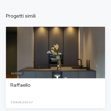
Progetti simili
19
FOTO
Raffaello
TORINO
90
m²