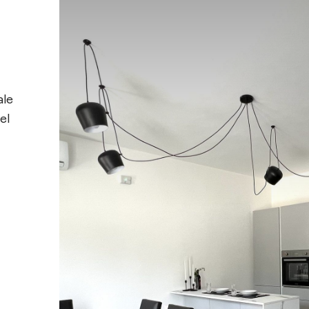
ale
el