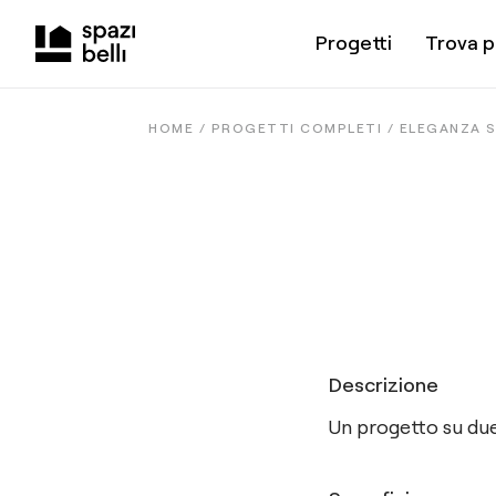
Progetti
Trova p
HOME /
PROGETTI COMPLETI
/
ELEGANZA SU
Descrizione
Un progetto su due l