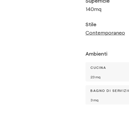
Superficie
140
mq
Stile
Contemporaneo
Ambienti
CUCINA
23
mq
BAGNO DI SERVIZI
3
mq