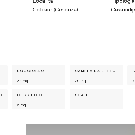
Località
Tipologia
Cetraro (Cosenza)
Casa indip
SOGGIORNO
CAMERA DA LETTO
35
mq
20
mq
7
O
CORRIDOIO
SCALE
5
mq