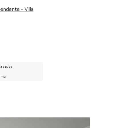
endente - Villa
BAGNO
mq