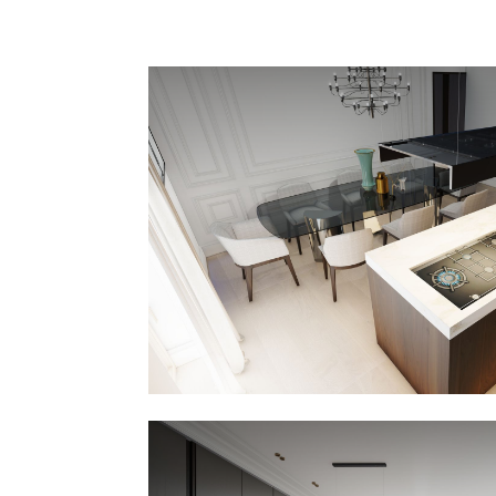
compatte delle armadiature.
Il dettaglio delle doghe verticali
alleggerisce il volume, mentre
l’illuminazione sospesa enfatizza la
linearità del progetto.