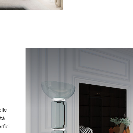
elle
ità
rfici