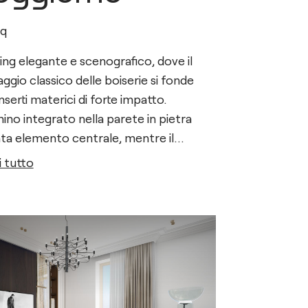
q
ving elegante e scenografico, dove il
aggio classico delle boiserie si fonde
nserti materici di forte impatto.
mino integrato nella parete in pietra
ta elemento centrale, mentre il
asto tra toni chiari e legni scuri
 tutto
uisce profondità e ritmo.
co decorativo con statua introduce
gno architettonico distintivo,
formando lo spazio in un ambiente
ticato, equilibrato e senza tempo.