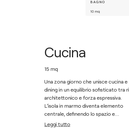
BAGNO
10
mq
Cucina
15
mq
Una zona giorno che unisce cucina e
dining in un equilibrio sofisticato tra 
architettonico e forza espressiva.
L’isola in marmo diventa elemento
centrale, definendo lo spazio e
dialogando con le superfici scure e
Leggi tutto