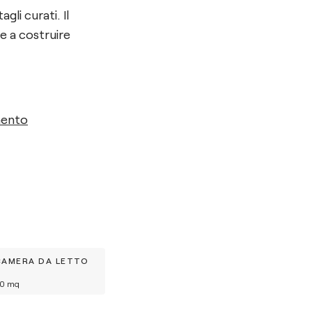
li curati. Il
e a costruire
mento
CAMERA DA LETTO
0
mq