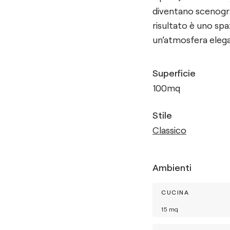
diventano scenograf
risultato è uno spa
un’atmosfera eleg
Superficie
100
mq
Stile
Classico
Ambienti
CUCINA
15
mq