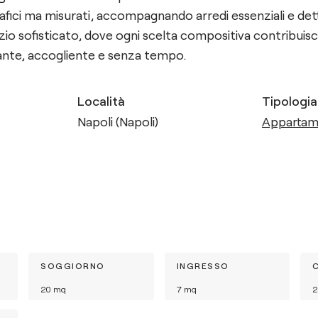
ici ma misurati, accompagnando arredi essenziali e dettag
zio sofisticato, dove ogni scelta compositiva contribuisc
ante, accogliente e senza tempo.
Località
Tipologia
Napoli (Napoli)
Apparta
SOGGIORNO
INGRESSO
20
mq
7
mq
2