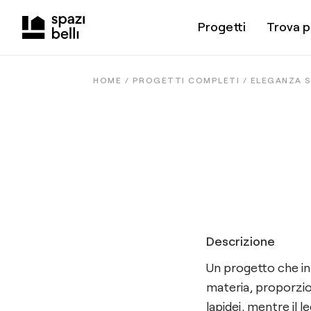
Progetti
Trova p
HOME /
PROGETTI COMPLETI
/
ELEGANZA S
Descrizione
Un progetto che in
materia, proporzion
lapidei, mentre il 