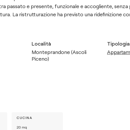
 tra passato e presente, funzionale e accogliente, senza 
uttura. La ristrutturazione ha previsto una ridefinizione c
Località
Tipologia
Monteprandone (Ascoli
Apparta
Piceno)
CUCINA
20
mq