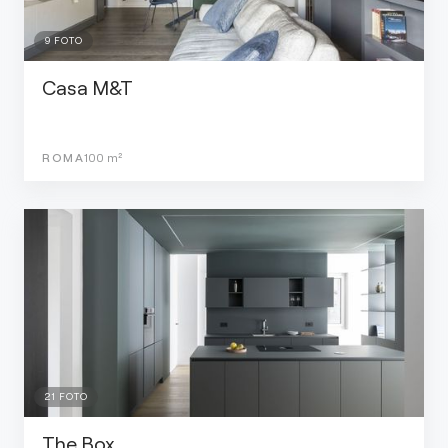
9
FOTO
Casa M&T
ROMA
100
m²
21
FOTO
The Box