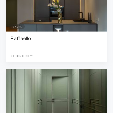
19
FOTO
Raffaello
TORINO
90
m²