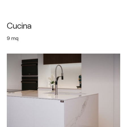
Cucina
9
mq