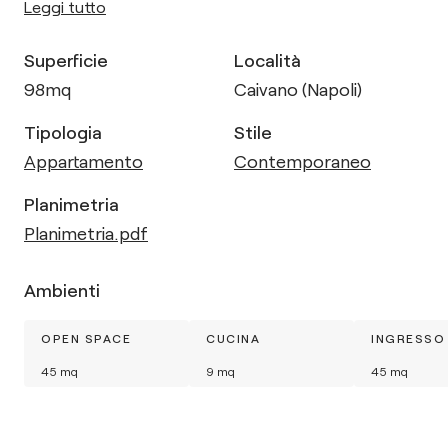
Leggi tutto
Superficie
Località
98
mq
Caivano (Napoli)
Tipologia
Stile
Appartamento
Contemporaneo
Planimetria
Planimetria.pdf
Ambienti
OPEN SPACE
CUCINA
INGRESSO
45
mq
9
mq
45
mq