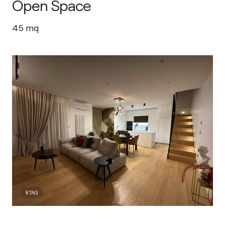
Open Space
45
mq
8
TAG