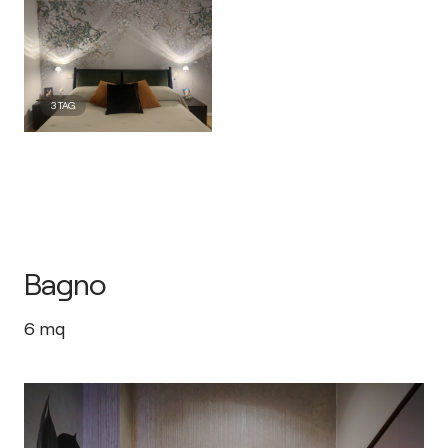
3
TAG
Bagno
6
mq