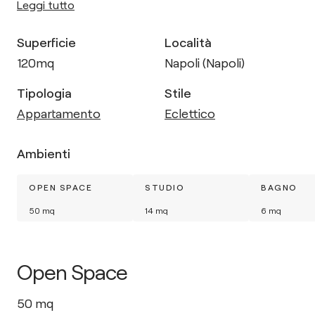
Leggi tutto
Superficie
Località
120
mq
Napoli (Napoli)
Tipologia
Stile
Appartamento
Eclettico
Ambienti
OPEN SPACE
STUDIO
BAGNO
50
mq
14
mq
6
mq
Open Space
50
mq