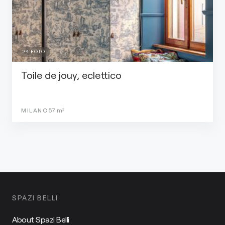
24
FOTO
Toile de jouy, eclettico
MILANO
57
m²
SPAZI BELLI
About Spazi Belli