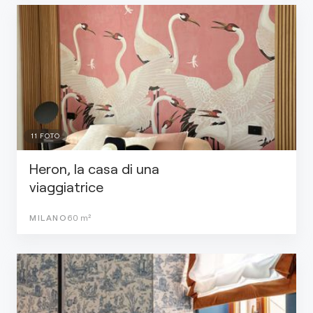
11
FOTO
Heron, la casa di una
viaggiatrice
MILANO
60
m²