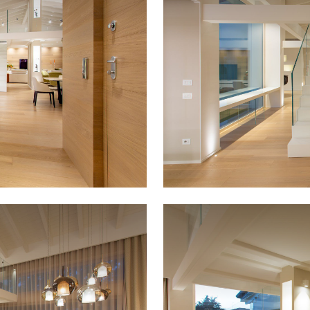
a a
 il
co
mica
i in
ea
o. Un
sign
ndo
za e