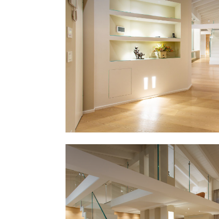
condivisione e relax, mentre la cucin
isola luminosa, essenziale e
perfettamente integrata rappresenta
cuore conviviale della casa. Il soppal
vetrato regala una prospettiva dina
sugli spazi sottostanti, trasformandos
uno studio privato e raccolto.
Ogni scelta progettuale riflette un’id
precisa di abitare contemporaneo:
luminoso, aperto, elegante, autentic
luogo dove architettura e interior de
dialogano in perfetto equilibrio, crea
un’atmosfera sospesa tra raffinatez
intimità.