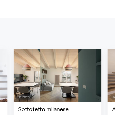
18
FOTO
1
Sottotetto milanese
A