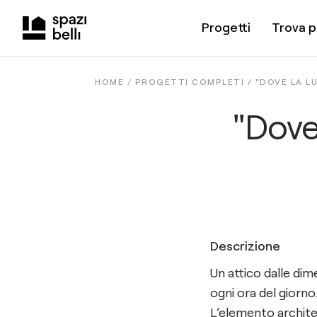
Progetti
Trova p
HOME /
PROGETTI COMPLETI
/
"DOVE LA L
"Dove
Descrizione
Un attico dalle dim
ogni ora del giorno
L’elemento archite