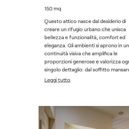
150
mq
Questo attico nasce dal desiderio di
creare un rifugio urbano che unisca
bellezza e funzionalità, comfort ed
eleganza. Gli ambienti si aprono in u
continuità visiva che amplifica le
proporzioni generose e valorizza og
singolo dettaglio: dal soffitto mansa
in legno bianco, che dona carattere 
Leggi tutto
verticalità, alla luce naturale che
accarezza arredi, superfici e tessuti
delicatezza.
La zona living, ampia e accogliente, è
pensata per vivere momenti di