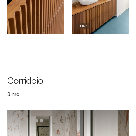
1
TAG
Corridoio
8
mq