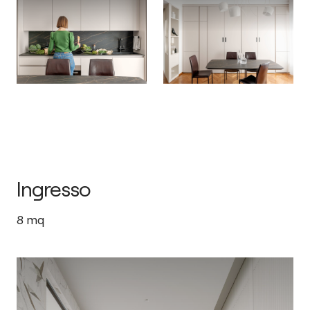
Ingresso
8
mq