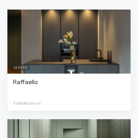
19
FOTO
Raffaello
TORINO
90
m²