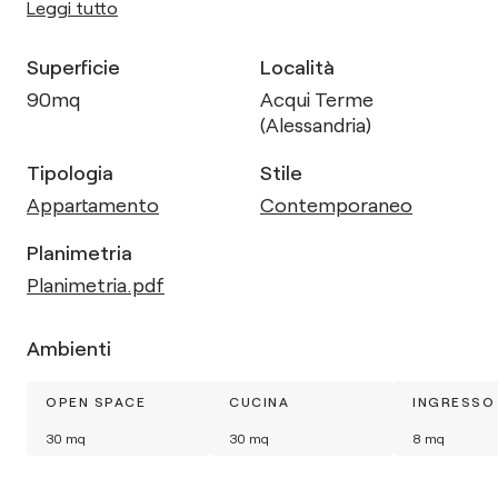
Leggi tutto
Superficie
Località
90
mq
Acqui Terme
(Alessandria)
Tipologia
Stile
Appartamento
Contemporaneo
Planimetria
Planimetria.pdf
Ambienti
OPEN SPACE
CUCINA
INGRESSO
30
mq
30
mq
8
mq