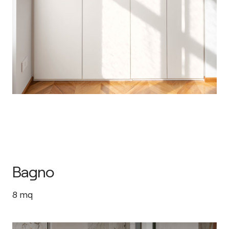
Bagno
8
mq