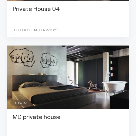
Private House 04
REGGIO EMILIA
270
m²
16
FOTO
MD private house