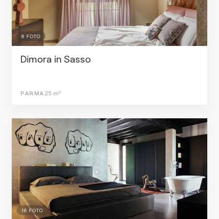
6
FOTO
Dimora in Sasso
PARMA
25
m²
16
FOTO