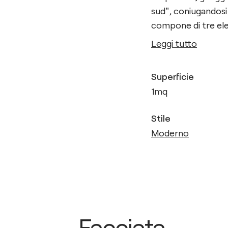
sud", coniugandosi 
compone di tre elem
Leggi tutto
Superficie
1
mq
Stile
Moderno
Facciata