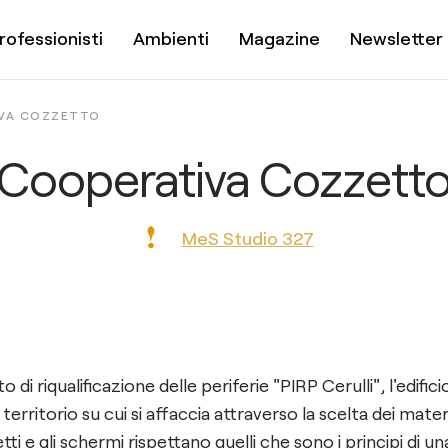
rofessionisti
Ambienti
Magazine
Newsletter
VA COZZETTO
Cooperativa Cozzett
MeS Studio 327
o di riqualificazione delle periferie "PIRP Cerulli", l'edifici
l territorio su cui si affaccia attraverso la scelta dei mater
etti e gli schermi rispettano quelli che sono i principi di un