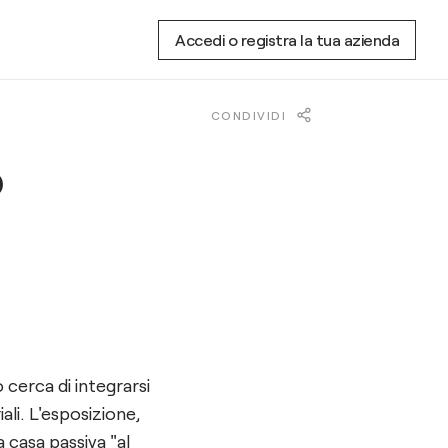
Accedi o registra la tua azienda
CONDIVIDI
o
o cerca di integrarsi
iali. L'esposizione,
a casa passiva "al