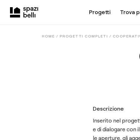
Progetti
Trova p
HOME /
PROGETTI COMPLETI
/
COOPERATI
Descrizione
Inserito nel progett
e di dialogare con i
le aperture, gli agg