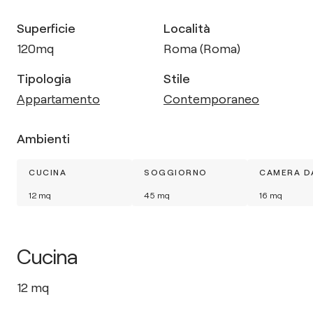
Superficie
Località
120
mq
Roma (Roma)
Tipologia
Stile
Appartamento
Contemporaneo
Ambienti
CUCINA
SOGGIORNO
CAMERA D
12
mq
45
mq
16
mq
Cucina
12
mq