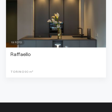
19
FOTO
Raffaello
TORINO
90
m²