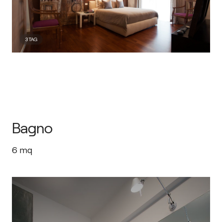
3
TAG
Bagno
6
mq