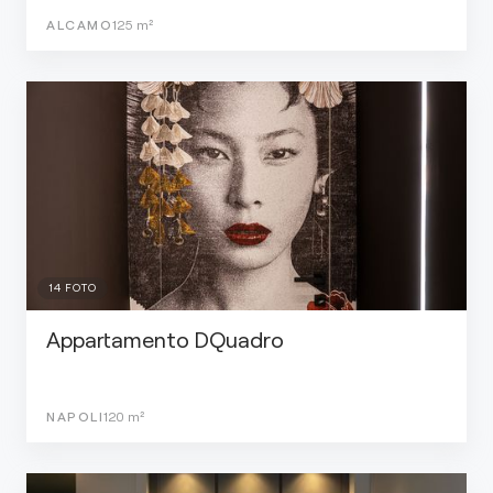
ALCAMO
125
m²
14
FOTO
Appartamento DQuadro
NAPOLI
120
m²