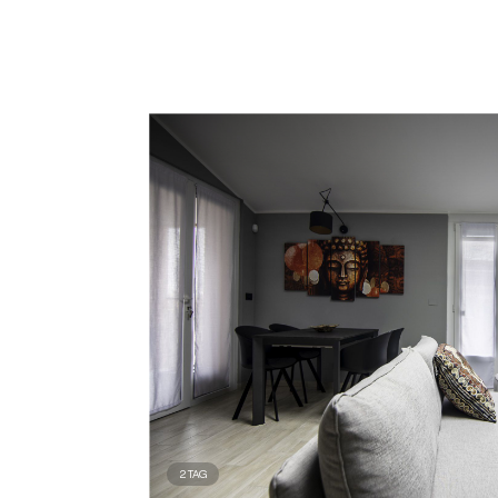
2
TAG