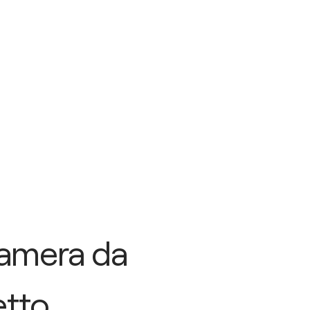
amera da
etto