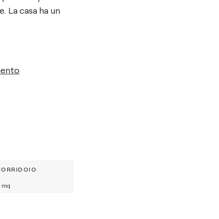
e. La casa ha un
mento
CORRIDOIO
mq