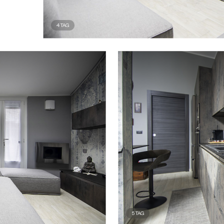
4
TAG
5
TAG