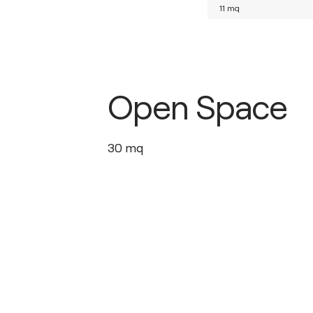
11
mq
Open Space
30
mq