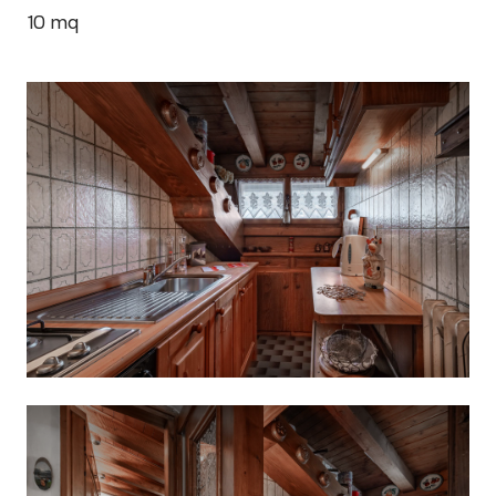
10
mq