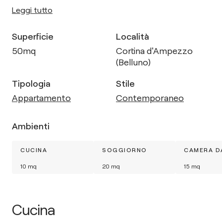
Leggi tutto
Superficie
Località
50
mq
Cortina d'Ampezzo
(Belluno)
Tipologia
Stile
Appartamento
Contemporaneo
Ambienti
CUCINA
SOGGIORNO
CAMERA D
10
mq
20
mq
15
mq
Cucina