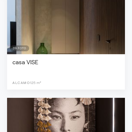
39
FOTO
casa VISE
ALCAMO
125
m²