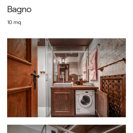
Bagno
10
mq