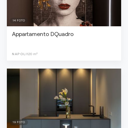
14
FOTO
Appartamento DQuadro
NAPOLI
120
m²
19
FOTO