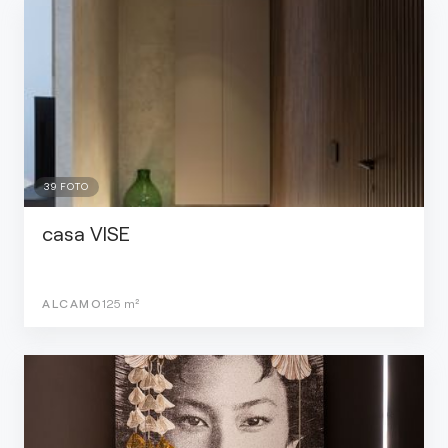
39
FOTO
casa VISE
ALCAMO
125
m²