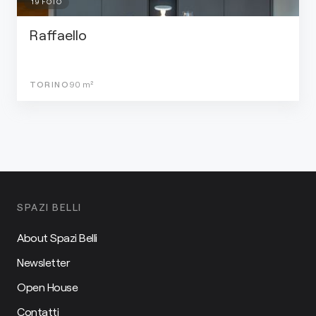
19
FOTO
Raffaello
TORINO
90
m²
SPAZI BELLI
About Spazi Belli
Newsletter
Open House
Contatti