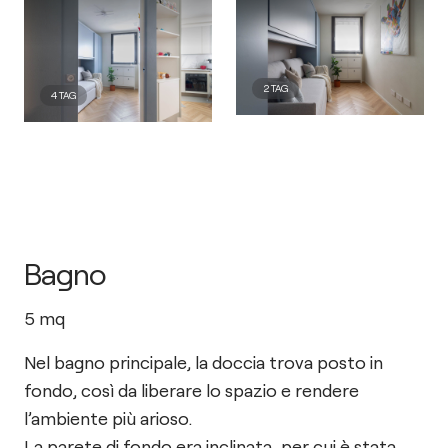
2
TAG
4
TAG
Bagno
5
mq
Nel bagno principale, la doccia trova posto in
fondo, così da liberare lo spazio e rendere
l’ambiente più arioso.
La parete di fondo era inclinata, per cui è stata