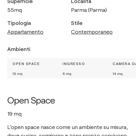
Superficie
Località
55
mq
Parma (Parma)
Tipologia
Stile
Appartamento
Contemporaneo
Ambienti
OPEN SPACE
INGRESSO
CAMERA D
19
mq
6
mq
14
mq
Open Space
19
mq
L’open space nasce come un ambiente su misura,
dove cucina, soggiorno e zona pranzo convivono